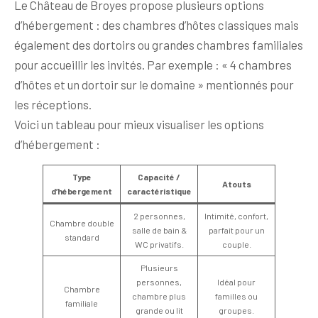
Le Château de Broyes propose plusieurs options
d’hébergement : des chambres d’hôtes classiques mais
également des dortoirs ou grandes chambres familiales
pour accueillir les invités. Par exemple : « 4 chambres
d’hôtes et un dortoir sur le domaine » mentionnés pour
les réceptions.
Voici un tableau pour mieux visualiser les options
d’hébergement :
Type
Capacité /
Atouts
d’hébergement
caractéristique
2 personnes,
Intimité, confort,
Chambre double
salle de bain &
parfait pour un
standard
WC privatifs.
couple.
Plusieurs
personnes,
Idéal pour
Chambre
chambre plus
familles ou
familiale
grande ou lit
groupes.