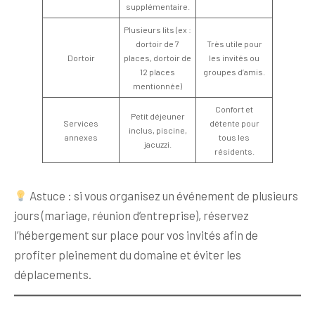
supplémentaire.
Plusieurs lits (ex :
dortoir de 7
Très utile pour
Dortoir
places, dortoir de
les invités ou
12 places
groupes d’amis.
mentionnée)
Confort et
Petit déjeuner
Services
détente pour
inclus, piscine,
annexes
tous les
jacuzzi.
résidents.
Astuce : si vous organisez un événement de plusieurs
jours (mariage, réunion d’entreprise), réservez
l’hébergement sur place pour vos invités afin de
profiter pleinement du domaine et éviter les
déplacements.