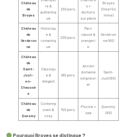
Château
Broyes
re &
s +
de
230 pers.
(Oise/So
authentiq
dortoirs
Broyes
mme)
ue
sur place
Château
Historiqu
Parc
de
e &
classé &
Verderon
200 pers.
Verderon
romantiq
orangeri
ne (60)
ne
ue
e
Château
de
Ancien
Saint-
Classiqu
domaine
Saint-
Just-
e &
180 pers.
seigneuri
Just (60)
en-
élégant
al
Chaussé
e
Château
Contemp
Piscine +
Quesmy
de
orain &
150 pers.
spa
(60)
Quesmy
cosy
Pourquoi Broyes se distingue ?