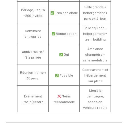
Salle grande +
Mariage jusqu’à
Très bon choix
hébergement +
~200 invités
parc extérieur
Salle équipée +
Séminaire
Bonne option
hébergement =
entreprise
team building
Ambiance
Anniversaire /
Oui
champêtre +
fête privée
salle modulable
Cadre avenant et
Réunion intime <
Possible
hébergement
30 pers.
sur place
Lieu à la
Événement
Moins
campagne,
urbain (centre)
recommandé
accès en
véhicule requis