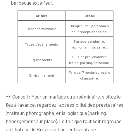
barbecue extérieur.
Critère
Détail
Jusqu’à ~230 personnes
Capacité maximale
pour réception assise.
Mariage, séminaire,
Types d’événements
réunion, anniversaire…
Cuisine pro, chambre
Équipements
froide, parking, barbecue.
Parc de 17 hectares, cadre
Environnement
champêtre.
Conseil : Pour un mariage ou un séminaire, visitez le
lieu à l’avance, regardez l’accessibilité des prestataires
(traiteur, photographe) et la logistique (parking,
hébergement sur place). Le fait que tout soit regroupé
au Château de Broyes est un réel avantage.