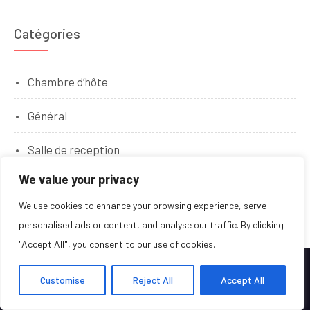
Catégories
Chambre d’hôte
Général
Salle de reception
We value your privacy
Traiteur – Restauration
We use cookies to enhance your browsing experience, serve
personalised ads or content, and analyse our traffic. By clicking
"Accept All", you consent to our use of cookies.
Copyright © Tous droits réservés.
Customise
Reject All
Accept All
Kumle
par
WP Charms