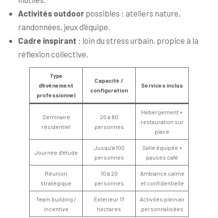
Activités outdoor
possibles : ateliers nature,
randonnées, jeux d’équipe.
Cadre inspirant
: loin du stress urbain, propice à la
réflexion collective.
Type
Capacité /
d’événement
Services inclus
configuration
professionnel
Hébergement +
Séminaire
20 à 80
restauration sur
résidentiel
personnes
place
Jusqu’à 100
Salle équipée +
Journée d’étude
personnes
pauses café
Réunion
10 à 20
Ambiance calme
stratégique
personnes
et confidentielle
Team building /
Extérieur 17
Activités plein air
incentive
hectares
personnalisées