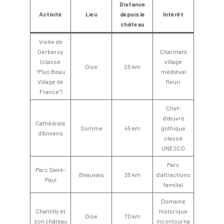
Distance
Activité
Lieu
depuis le
Intérêt
château
Visite de
Gerberoy
Charmant
(classé
village
Oise
25 km
“Plus Beau
médiéval
Village de
fleuri
France”)
Chef-
d’œuvre
Cathédrale
Somme
45 km
gothique
d’Amiens
classé
UNESCO
Parc
Parc Saint-
Beauvais
35 km
d’attractions
Paul
familial
Domaine
Chantilly et
historique
Oise
70 km
son château
incontourna