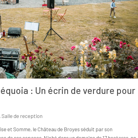
équoia : Un écrin de verdure pour
,
Salle de reception
ise et Somme, le Château de Broyes séduit par son
nce de ses espaces. Niché dans un domaine de 17 hectares, ce