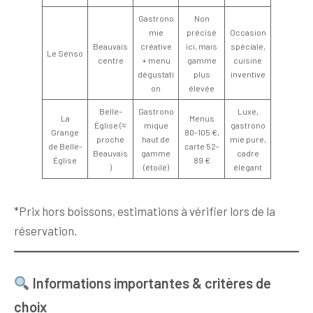
Gastrono
Non
mie
précisé
Occasion
Beauvais
créative
ici, mais
spéciale,
Le Senso
centre
+ menu
gamme
cuisine
dégustati
plus
inventive
on
élevée
Belle-
Gastrono
Luxe,
La
Menus
Église (≈
mique
gastrono
Grange
80-105 €,
proche
haut de
mie pure,
de Belle-
carte 52-
Beauvais
gamme
cadre
Église
89 €
)
(étoilé)
élégant
*Prix hors boissons, estimations à vérifier lors de la
réservation.
Informations importantes & critères de
choix