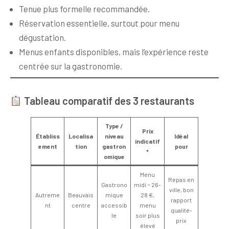
Tenue plus formelle recommandée.
Réservation essentielle, surtout pour menu
dégustation.
Menus enfants disponibles, mais l’expérience reste
centrée sur la gastronomie.
Tableau comparatif des 3 restaurants
Type /
Prix
Établiss
Localisa
niveau
Idéal
indicatif
ement
tion
gastron
pour
*
omique
Menu
Repas en
Gastrono
midi ~ 26-
ville, bon
Autreme
Beauvais
mique
28 €,
rapport
nt
centre
accessib
menu
qualité-
le
soir plus
prix
élevé