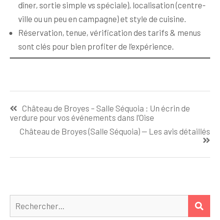
dîner, sortie simple vs spéciale), localisation (centre-
ville ou un peu en campagne) et style de cuisine.
Réservation, tenue, vérification des tarifs & menus
sont clés pour bien profiter de l’expérience.
Navigation
Château de Broyes – Salle Séquoia : Un écrin de
de
verdure pour vos événements dans l’Oise
l’article
Château de Broyes (Salle Séquoia) — Les avis détaillés
Rechercher :
REC